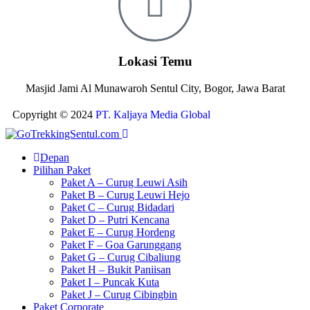
Lokasi Temu
Masjid Jami Al Munawaroh Sentul City, Bogor, Jawa Barat
Copyright © 2024
PT. Kaljaya Media Global
Depan
Pilihan Paket
Paket A – Curug Leuwi Asih
Paket B – Curug Leuwi Hejo
Paket C – Curug Bidadari
Paket D – Putri Kencana
Paket E – Curug Hordeng
Paket F – Goa Garunggang
Paket G – Curug Cibaliung
Paket H – Bukit Paniisan
Paket I – Puncak Kuta
Paket J – Curug Cibingbin
Paket Corporate