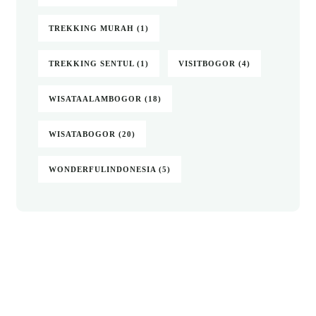
TREKKING MURAH
(1)
TREKKING SENTUL
(1)
VISITBOGOR
(4)
WISATAALAMBOGOR
(18)
WISATABOGOR
(20)
WONDERFULINDONESIA
(5)