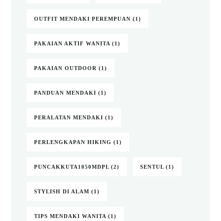
OUTFIT MENDAKI PEREMPUAN
(1)
PAKAIAN AKTIF WANITA
(1)
PAKAIAN OUTDOOR
(1)
PANDUAN MENDAKI
(1)
PERALATAN MENDAKI
(1)
PERLENGKAPAN HIKING
(1)
PUNCAKKUTA1050MDPL
(2)
SENTUL
(1)
STYLISH DI ALAM
(1)
TIPS MENDAKI WANITA
(1)