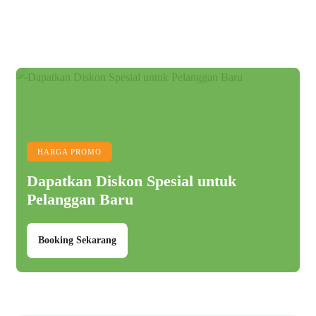
0858-8311-0820
HARGA PROMO
Dapatkan Diskon Spesial untuk
Pelanggan Baru
Booking Sekarang