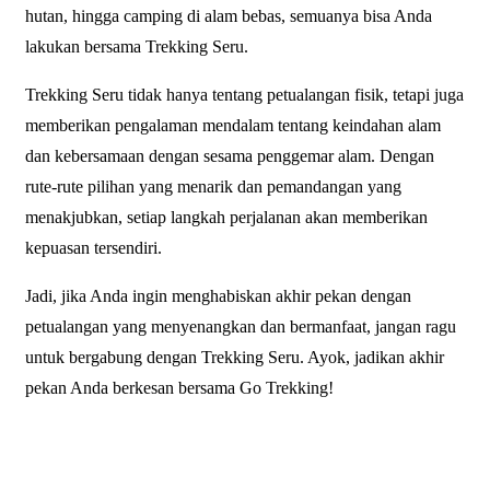
hutan, hingga camping di alam bebas, semuanya bisa Anda
lakukan bersama Trekking Seru.
Trekking Seru tidak hanya tentang petualangan fisik, tetapi juga
memberikan pengalaman mendalam tentang keindahan alam
dan kebersamaan dengan sesama penggemar alam. Dengan
rute-rute pilihan yang menarik dan pemandangan yang
menakjubkan, setiap langkah perjalanan akan memberikan
kepuasan tersendiri.
Jadi, jika Anda ingin menghabiskan akhir pekan dengan
petualangan yang menyenangkan dan bermanfaat, jangan ragu
untuk bergabung dengan Trekking Seru. Ayok, jadikan akhir
pekan Anda berkesan bersama Go Trekking!