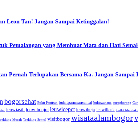
an Leon Tan! Jangan Sampai Ketinggalan!
ntuk Petualangan yang Membuat Mata dan Hati Sema
an Pernah Terlupakan Bersama Ka. Jangan Sampai K
n
bogorsehat
bukitpaniisansentul
Bukit Paniisan
bukitwanapa
curugbarong
Cur
leuwicepet
leuwiasih
leuwibenjol
leuwihejo
leuwilieuk
ntar
Outfit Mendak
wisataalambogor
visitbogor
rekking Murah
Trekking Sentul