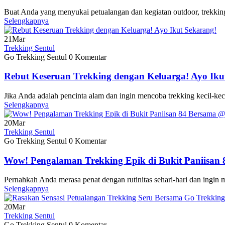
Buat Anda yang menyukai petualangan dan kegiatan outdoor, trekking
Selengkapnya
21
Mar
Trekking Sentul
Go Trekking Sentul
0 Komentar
Rebut Keseruan Trekking dengan Keluarga! Ayo Iku
Jika Anda adalah pencinta alam dan ingin mencoba trekking kecil-kec
Selengkapnya
20
Mar
Trekking Sentul
Go Trekking Sentul
0 Komentar
Wow! Pengalaman Trekking Epik di Bukit Paniisan
Pernahkah Anda merasa penat dengan rutinitas sehari-hari dan ingin m
Selengkapnya
20
Mar
Trekking Sentul
Go Trekking Sentul
0 Komentar