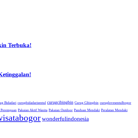
kin Terbuka!
etinggalan!
curugcibingbin
ug Bidadari
curugbidadarisentul
Curug Cibingbin
curuglovesentulbogor
i Perempuan
Pakaian Aktif Wanita
Pakaian Outdoor
Panduan Mendaki
Peralatan Mendaki
wisatabogor
wonderfulindonesia