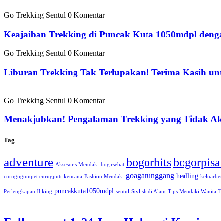
Go Trekking Sentul
0 Komentar
Keajaiban Trekking di Puncak Kuta 1050mdpl deng
Go Trekking Sentul
0 Komentar
Liburan Trekking Tak Terlupakan! Terima Kasih u
Go Trekking Sentul
0 Komentar
Menakjubkan! Pengalaman Trekking yang Tidak Ak
Tag
adventure
bogorhits
bogorpisa
Aksesoris Mendaki
bogirsehat
goagarunggang
healling
curugngumpet
curugputrikencana
Fashion Mendaki
keluarbe
puncakkuta1050mdpl
Perlengkapan Hiking
sentul
Stylish di Alam
Tips Mendaki Wanita
T