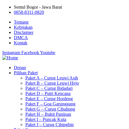
Sentul Bogor - Jawa Barat
0858-8311-0820
Tentang
Kebijakan
Disclaimer
DMCA
Kontak
Instagram
Facebook
Youtube
Depan
Pilihan Paket
Paket A – Curug Leuwi Asih
Paket B – Curug Leuwi Hejo
Paket C – Curug Bidadari
Paket D – Putri Kencana
Paket E – Curug Hordeng
Paket F – Goa Garunggang
Paket G – Curug Cibaliung
Paket H – Bukit Paniisan
Paket I – Puncak Kuta
Paket J – Curug Cibingbin