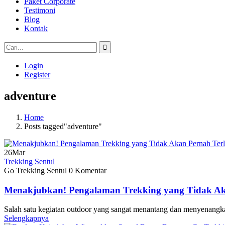
Paket Corporate
Testimoni
Blog
Kontak
Login
Register
adventure
Home
Posts tagged"adventure"
26
Mar
Trekking Sentul
Go Trekking Sentul
0 Komentar
Menakjubkan! Pengalaman Trekking yang Tidak Ak
Salah satu kegiatan outdoor yang sangat menantang dan menyenangka
Selengkapnya