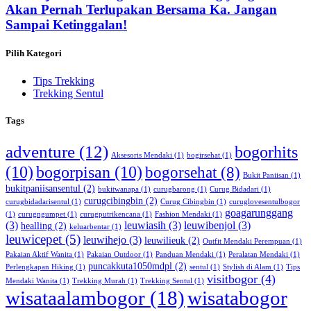
Akan Pernah Terlupakan Bersama Ka. Jangan
Sampai Ketinggalan!
Pilih Kategori
Tips Trekking
Trekking Sentul
Tags
adventure
(12)
bogorhits
Aksesoris Mendaki
(1)
bogirsehat
(1)
(10)
bogorpisan
(10)
bogorsehat
(8)
Bukit Paniisan
(1)
bukitpaniisansentul
(2)
bukitwanapa
(1)
curugbarong
(1)
Curug Bidadari
(1)
curugcibingbin
(2)
curugbidadarisentul
(1)
Curug Cibingbin
(1)
curuglovesentulbogor
goagarunggang
(1)
curugngumpet
(1)
curugputrikencana
(1)
Fashion Mendaki
(1)
(3)
leuwiasih
(3)
leuwibenjol
(3)
healling
(2)
keluarbentar
(1)
leuwicepet
(5)
leuwihejo
(3)
leuwilieuk
(2)
Outfit Mendaki Perempuan
(1)
Pakaian Aktif Wanita
(1)
Pakaian Outdoor
(1)
Panduan Mendaki
(1)
Peralatan Mendaki
(1)
puncakkuta1050mdpl
(2)
Perlengkapan Hiking
(1)
sentul
(1)
Stylish di Alam
(1)
Tips
visitbogor
(4)
Mendaki Wanita
(1)
Trekking Murah
(1)
Trekking Sentul
(1)
wisatabogor
wisataalambogor
(18)