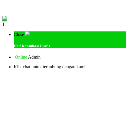
1
Close
Hai!
Konsultasi Gratis
Online
Admin
Klik chat untuk terhubung dengan kami