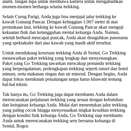
alami. Jangan lupa untuk membawa kamera untuk mengabadikan
momen-momen berharga selama trekking.
Selain Curug Parigi, Anda juga bisa menjajal jalur trekking ke
kawah Gunung Pancar. Dengan ketinggian 1.007 meter di atas
permukaan laut, trekking ke kawah Gunung Pancar akan menguji
kekuatan fisik dan ketangguhan mental keluarga Anda. Namun,
setelah berhasil mencapai puncak, Anda akan disuguhkan panorama
yang spektakuler dari atas kawah yang masih aktif tersebut.
Untuk mendukung keseruan trekking Anda di Sentul, Go Trekking
menawarkan paket trekking yang lengkap dan menyenangkan.
Paket yang Go Trekking tawarkan mencakup pemandu trekking
yang berpengalaman, perlengkapan trekking seperti ransel dan botol
minum, serta makanan ringan dan air mineral. Dengan begitu, Anda
dapat fokus menikmati petualangan tanpa harus khawatir tentang
hal-hal teknis.
Tak hanya itu, Go Trekking juga dapat membantu Anda dalam
merencanakan perjalanan trekking yang sesuai dengan kebutuhan
dan keinginan keluarga Anda. Mulai dari menentukan jalur trekking
yang paling cocok hingga menyesuaikan tingkat kesulitan trekking
dengan kondisi fisik keluarga Anda, Go Trekking siap membantu
Anda untuk merencanakan trekking seru bersama keluarga di
Sentul, Bogor.