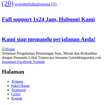
(20)
wonderfulindonesia
(5)
Full support 1x24 Jam, Hubungi Kami
Kami siap memandu perjalanan Anda!
Temukan Pengalaman Petualangan Seru, Murah dan Berkualitas
dengan Pemandu Lokal Terpercaya bersama Gotrekkingsentul.com
Instagram
Facebook
Youtube
Halaman
Tentang
Paket Harga
Testimoni
Geleri
Kontak