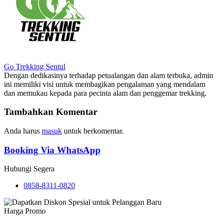
Go Trekking Sentul
Dengan dedikasinya terhadap petualangan dan alam terbuka, admin
ini memiliki visi untuk membagikan pengalaman yang mendalam
dan memukau kepada para pecinta alam dan penggemar trekking.
Tambahkan Komentar
Anda harus
masuk
untuk berkomentar.
Booking Via WhatsApp
Hubungi Segera
0858-8311-0820
Harga Promo