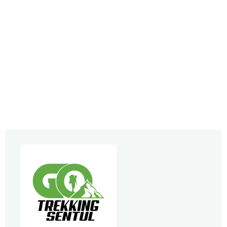
Paket A - Curug Leuwi Asih
Karang Tengah, Kec. Babakan Madang, Bogor
3 jam
100
Jelajahi